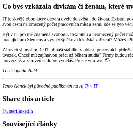
Co bys vzkázala dívkám či ženám, které uvaž
IT je skvělý obor, který otevírá dveře do světa i do života. Existují
svou cestu na omezený počet pracovních míst a zemí, kde se tyto věci 
Být v IT pro mě znamená svobodu, flexibilitu a neomezený počet mož
pracující pro Siemens a vyvíjet špičková lékařská zařízení? Můžeš. P
Zároveň si myslím, že IT přináší stabilitu v oblasti pracovních příl
úvazek. Chceš mít zajímavou práci už během studia? Firmy budou rády
univerzitě, a zároveň si dobře vyděláš. Prostě win-win 🙂
11. listopadu 2024
Tento článek byl původně publikován na
Aj Ty v IT
.
Share this article
Twitter
LinkedIn
Související články