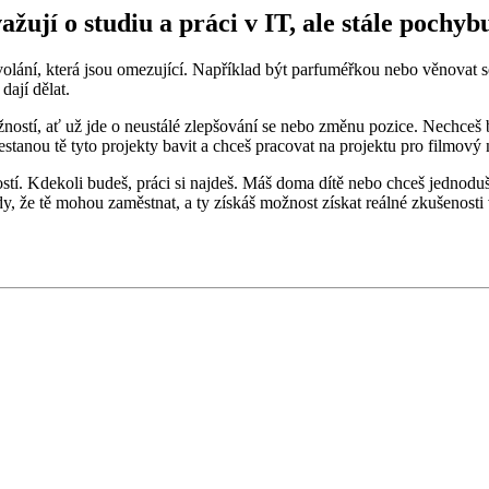
ují o studiu a práci v IT, ale stále pochyb
 povolání, která jsou omezující. Například být parfuméřkou nebo věnovat
dají dělat.
ností, ať už jde o neustálé zlepšování se nebo změnu pozice. Nechce
řestanou tě tyto projekty bavit a chceš pracovat na projektu pro filmov
ežitostí. Kdekoli budeš, práci si najdeš. Máš doma dítě nebo chceš je
, že tě mohou zaměstnat, a ty získáš možnost získat reálné zkušenosti