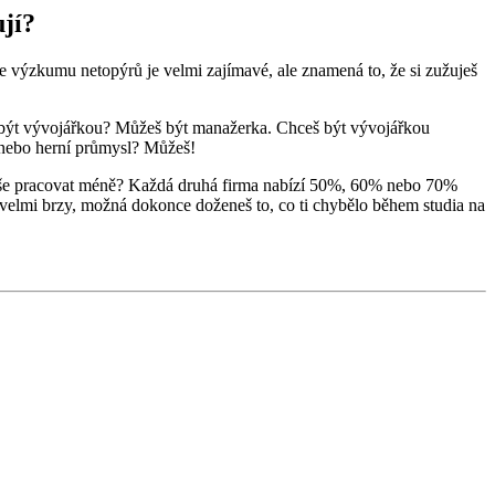
ují?
 se výzkumu netopýrů je velmi zajímavé, ale znamená to, že si zužuješ
š být vývojářkou? Můžeš být manažerka. Chceš být vývojářkou
ý nebo herní průmysl? Můžeš!
dnoduše pracovat méně? Každá druhá firma nabízí 50%, 60% nebo 70%
 velmi brzy, možná dokonce doženeš to, co ti chybělo během studia na