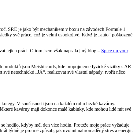
t proč. SRE je jako být mechanikem v boxu na závodech Formule 1 –
sledky své práce, což je velmi uspokojivé. Když je „auto“ poškozené
at jejich práci. O tom jsem však napsala jiný blog –
Spice up your
ich produktů jsou Meishi.cards, kde propojujeme fyzické vizitky s AR
své netechnické „JÁ“, realizovat své vlastní nápady, tvořit něco
mi kolegy. V současnosti jsou na každém rohu hezké kavárny.
. Některé kavárny mají dokonce malé kabinky, kde mohou lidé mít své
y se hodilo, kdyby měl den více hodin. Protože moje práce vyžaduje
krát týdně je pro mě způsob, jak uvolnit nahromaděný stres a energii.