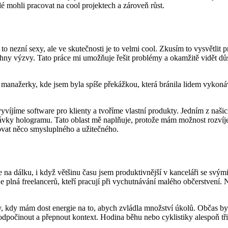
idé mohli pracovat na cool projektech a zároveň růst.
 nezní sexy, ale ve skutečnosti je to velmi cool. Zkusím to vysvětli
echny výzvy. Tato práce mi umožňuje řešit problémy a okamžitě vidět dů
 manažerky, kde jsem byla spíše překážkou, která bránila lidem vykonáv
vyvíjíme software pro klienty a tvoříme vlastní produkty. Jedním z naš
ávky hologramu. Tato oblast mě naplňuje, protože mám možnost rozvíjet 
dovat něco smysluplného a užitečného.
 na dálku, i když většinu času jsem produktivnější v kanceláři se svý
e plná freelancerů, kteří pracují při vychutnávání malého občerstvení
ny, kdy mám dost energie na to, abych zvládla množství úkolů. Občas b
 odpočinout a přepnout kontext. Hodina běhu nebo cyklistiky alespoň tři