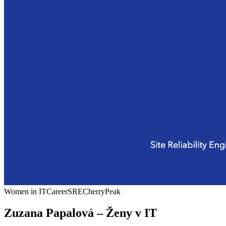
Women in IT
Career
SRE
CherryPeak
Zuzana Papalová – Ženy v IT