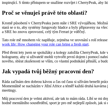
inspirující. S tímto přístupem se snažíme rozvíjet i CherryPeak, aby l
Proč se věnuješ právě této oblasti?
Kromě působení v CherryPeaku jsem stále i SRE vývojářkou. Možná to
stará se o to, aby systémy fungovaly hladce a byly připraveny na vš
a SRE ho znovu zprovozní, celý tým Ferrari je vděčný.
Tato role mě mnohem víc naplňuje, zejména ve srovnání s rolí release
work life: How changing your role can bring a fresh start
.
Před třemi lety jsem se spolužáky a kolegy založila CherryPeak, kde 
hologramy, aby si uživatelé mohli vytvořit první dojem i pomocí nahr
nového, sbírat zkušenosti se vším, co vlastní podnikání přináší, a bu
Jak vypadá tvůj běžný pracovní den?
Ráda začínám den dobrou kávou a čas od času si užívám benefit práce
Momentálně se nacházím v Jižní Africe a téměř každá druhá kavárna j
meetingy.
Můj pracovní den je velmi aktivní, ale tak to mám ráda. Líbí se mi d
hodně mentálního soustředění, sport je pro mě nejlepší způsob, jak si