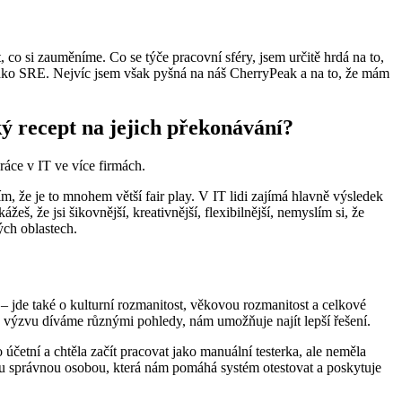
co si zauměníme. Co se týče pracovní sféry, jsem určitě hrdá na to,
 jako SRE. Nejvíc jsem však pyšná na náš CherryPeak a na to, že mám
ý recept na jejich překonávání?
ráce v IT ve více firmách.
m, že je to mnohem větší fair play. V IT lidi zajímá hlavně výsledek
, že jsi šikovnější, kreativnější, flexibilnější, nemyslím si, že
ých oblastech.
 – jde také o kulturní rozmanitost, věkovou rozmanitost a celkové
ebo výzvu díváme různými pohledy, nám umožňuje najít lepší řešení.
četní a chtěla začít pracovat jako manuální testerka, ale neměla
 tou správnou osobou, která nám pomáhá systém otestovat a poskytuje