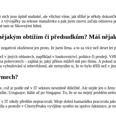
ch jsou úplně malinké, ale všichni víme, jak těžké je někdy dokončit, 
 roli z vývojářky na release manažerku a pak jsem znovu začala odznova
at tam se šikovnými lidmi.
t nějakým obtížím či předsudkům? Máš nějak
egativní zkušenost jen proto, že jsem žena, a to za více než deset let p
 v jiných oblastech, například v bankovnictví, politice či prodeji. Věří
 pohovorech – zajímá je, jaký přínos můžeš mít pro firmu. A pokud ukážeš
 vybudování si sebevědomí, ale nemyslím si, že to bylo těžší než v jin
týmech?
, což je podle mě v IT sektoru nesmírně důležité. Ale nejde jen o ženy
azílie, Uruguaye, Itálie až po Singapur. To, že se na stejný problém n
v IT nikdy předtím nepracovali. Moje dobrá kamarádka pracovala jako ú
řídla a protože v CherryPeaku vyvíjíme systém na správu fakturace, je