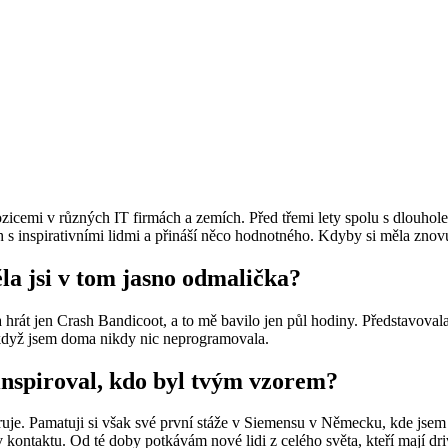
ozicemi v různých IT firmách a zemích. Před třemi lety spolu s dlouhole
s inspirativními lidmi a přináší něco hodnotného. Kdyby si měla znovu v
ěla jsi v tom jasno odmalička?
 hrát jen Crash Bandicoot, a to mě bavilo jen půl hodiny. Představovala 
i když jsem doma nikdy nic neprogramovala.
 inspiroval, kdo byl tvým vzorem?
uje. Pamatuji si však své první stáže v Siemensu v Německu, kde jsem 
ontaktu. Od té doby potkávám nové lidi z celého světa, kteří mají drive