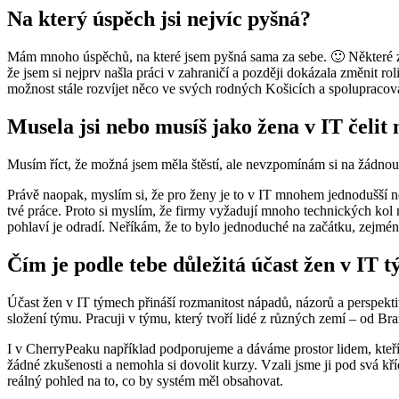
Na který úspěch jsi nejvíc pyšná?
Mám mnoho úspěchů, na které jsem pyšná sama za sebe. 🙂 Některé z ni
že jsem si nejprv našla práci v zahraničí a později dokázala změnit
možnost stále rozvíjet něco ve svých rodných Košicích a spolupracov
Musela jsi nebo musíš jako žena v IT čeli
Musím říct, že možná jsem měla štěstí, ale nevzpomínám si na žádnou n
Právě naopak, myslím si, že pro ženy je to v IT mnohem jednodušší než
tvé práce. Proto si myslím, že firmy vyžadují mnoho technických kol na
pohlaví je odradí. Neříkám, že to bylo jednoduché na začátku, zejména
Čím je podle tebe důležitá účast žen v IT 
Účast žen v IT týmech přináší rozmanitost nápadů, názorů a perspektiv
složení týmu. Pracuji v týmu, který tvoří lidé z různých zemí – od Br
I v CherryPeaku například podporujeme a dáváme prostor lidem, kteří 
žádné zkušenosti a nemohla si dovolit kurzy. Vzali jsme ji pod svá k
reálný pohled na to, co by systém měl obsahovat.