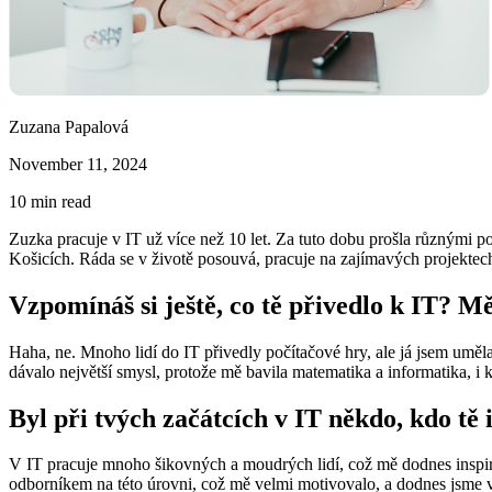
Zuzana Papalová
November 11, 2024
10
min read
Zuzka pracuje v IT už více než 10 let. Za tuto dobu prošla různými p
Košicích. Ráda se v životě posouvá, pracuje na zajímavých projektech 
Vzpomínáš si ještě, co tě přivedlo k IT? M
Haha, ne. Mnoho lidí do IT přivedly počítačové hry, ale já jsem uměla
dávalo největší smysl, protože mě bavila matematika a informatika, 
Byl při tvých začátcích v IT někdo, kdo tě
V IT pracuje mnoho šikovných a moudrých lidí, což mě dodnes inspir
odborníkem na této úrovni, což mě velmi motivovalo, a dodnes jsme v k