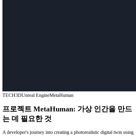
TECH
3D
Unreal Engine
MetaHuman
프로젝트 MetaHuman: 가상 인간을 만드
는 데 필요한 것
A developer's journey into creating a photorealistic digital twin using