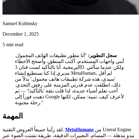
Samuel Kubinsky
December 1, 2025
5
min read
سجل التطوير:
"أنا مطور تطبيقات الهاتف المحمول.
أبني واجهات المستخدم، أكتب المنطق، وأصحح الأخطاء
البرمجية. أنا بالتأكيد لست فنان 3D. ولكن عندما سألني
مديري إذا كنا نستطيع إنشاء MetaHuman، لم أقل
'سيدي، هذه شركة تطبيقات هاتف محمول.' بدلاً من
ذلك، انطلقت عدم قدرتي المزمنة على رفض التحدي.
أحب تعلم أشياء جديدة، لذا قلت بثقة 'بالتأكيد!' — ثم
ذهبت فوراً إلى Google لأعرف كيف. تنبيه: ممكن، لكنها
رحلة مجنونة."
المهمة
من Unreal Engine
MetaHumans
لقد رأينا جميعاً العروض التقنية.
تبدو مذهلة — المسام، التعبيرات الدقيقة، طريقة تشتت الضوء عبر