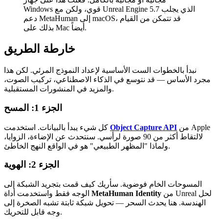
Windows قوي، ولكن مع Unreal Engine 5.7 الذي يجلب
دعم MetaHuman إلى macOS، قد تتمكن من القيام
بذلك على Mac أيضاً.
خارطة الطريق
نبدأ بالخطوات الست الأساسية لإعداد النموذج المرئي. لكن هذا
مجرد الأساس — قد نتوسع في الذكاء الاصطناعي، تركيب الصوت،
والمزيد في المنشورات المستقبلية.
الجزء 1: المسح
من Apple
Object Capture API
كل شيء يبدأ بالبيانات. استخدمت
لالتقاط أكثر من 90 صورة لرأسي. سنتحدث عن الإضاءة، الزوايا،
ولماذا "المظهر الطبيعي" هو في الواقع النهج الخاطئ.
الجزء 2: الهوية
المسوحات الخام فوضوية. سأريك كيف قمت بتجريد الشبكة إلى
من Unreal لحل
MetaHuman Identity
الوجه فقط واستخدمت أداة
الهندسة. هنا يحدث السحر — تحويل شبكة ثابتة تشبه الصخرة إلى
وجه قابل للتحريك.