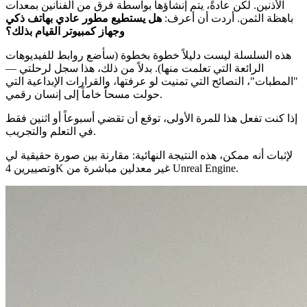
الأذنين. لكن عادةً، يتم إنشاؤها بواسطة فرق من الفنانين بمعدات
باهظة الثمن. أردت أن أعرف:
هل يستطيع مطور عادي بهاتف ذكي
وجهاز كمبيوتر القيام بذلك؟
هذه السلسلة ليست دليلاً خطوة بخطوة (سأضع روابط للفيديوهات
الرائعة التي تعلمت منها). بدلاً من ذلك، هذا سجل لرحلتي —
"المطبات"، النصائح التي تمنيت لو عرفتها، والقرارات الإبداعية التي
حولت مسحاً خاماً إلى إنسان رقمي.
إذا كنت تفعل هذا للمرة الأولى، توقع أن تقضي أسبوعاً أو اثنين فقط
في التعلم والتجريب.
لإثبات أنه ممكن، هذه النتيجة النهائية: مقارنة بين صورة حقيقية لي
وتصييرين 4K غير معدلين مباشرة من Unreal Engine.