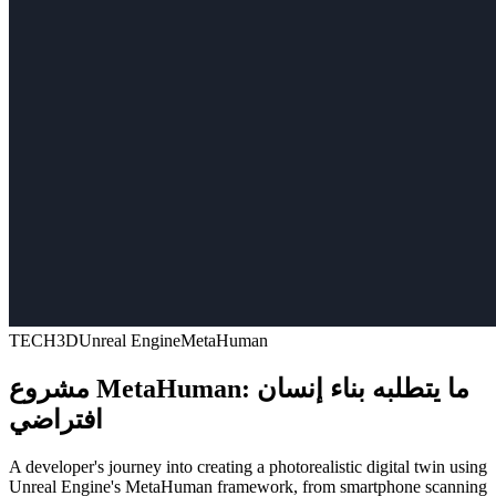
TECH
3D
Unreal Engine
MetaHuman
مشروع MetaHuman: ما يتطلبه بناء إنسان
افتراضي
A developer's journey into creating a photorealistic digital twin using
Unreal Engine's MetaHuman framework, from smartphone scanning