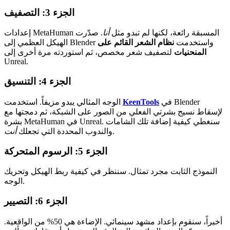
الجزء 3: التصفيف
إعدادات MetaHuman المسبقة رائعة، لكنها لم تبدو مثل
أنا
. صدّرت
الهيكل العظمي إلى Blender واستخدمت
نظام الشعر القائم على
المنحنيات
لتصفيف شعر مخصص، ثم استوردته مرة أخرى إلى
Unreal.
الجزء 4: التنسيق
في Blender
KeenTools
الوجه المثالي يبدو مزيفاً. استخدمت
لإسقاط نسيج بشرتي الفعلي من الصور على الشبكة، ثم دمجتها مع
بشرة MetaHuman في Unreal. سنغطي كيفية إضافة تلك الشامات
.
والندوب المحددة التي تجعلك
أنت
الجزء 5: الرسوم المتحركة
النموذج الثابت مجرد تمثال. سننظر في كيفية ربط الهيكل وتحريك
الوجه.
الجزء 6: التصيير
أخيراً، سنقوم بإعداد مشهد سينمائي. الإضاءة هي 50% من الواقعية.