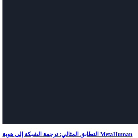
التطابق المثالي: ترجمة الشبكة إلى هوية MetaHuman