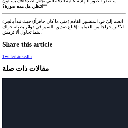
سنصدّر الصور النهائية عالية الدقة التي تجعل أصدقاءك يسألون
"انتظر، هل هذه صورة؟"
انضم إليّ في المنشور القادم (متى ما كان جاهزاً!) حيث نبدأ بالجزء
الأكثر إحراجاً من العملية: إقناع صديق بالسير في دوائر بطيئة حولك
بينما تحاول ألا ترمش.
Share this article
Twitter
LinkedIn
مقالات ذات صلة