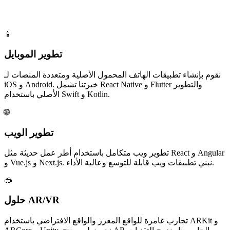
📱
تطوير الموبايل
نقوم بإنشاء تطبيقات الهاتف المحمول الأصلية ومتعددة المنصات لـ
iOS و Android. خبرتنا تشمل React Native و Flutter والتطوير
الأصلي باستخدام Swift و Kotlin.
🌐
تطوير الويب
تطوير ويب متكامل باستخدام أطر عمل حديثة مثل React و Angular
و Vue.js و Next.js. نبني تطبيقات ويب قابلة للتوسع وعالية الأداء.
🥽
حلول AR/VR
تجارب غامرة للواقع المعزز والواقع الافتراضي باستخدام ARKit و