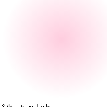
جاهز لبدء
مشروعك؟