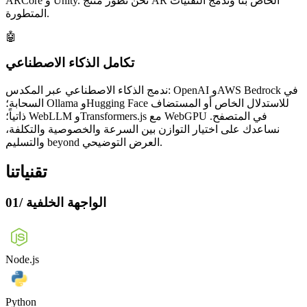
ARCore و Unity. نحن نطور منتج AR الخاص بنا وندمج التقنيات
المتطورة.
🤖
تكامل الذكاء الاصطناعي
ندمج الذكاء الاصطناعي عبر المكدس: OpenAI وAWS Bedrock في
السحابة؛ Ollama وHugging Face للاستدلال الخاص أو المستضاف
ذاتياً؛ WebLLM وTransformers.js مع WebGPU في المتصفح.
نساعدك على اختيار التوازن بين السرعة والخصوصية والتكلفة،
والتسليم beyond العرض التوضيحي.
تقنياتنا
الواجهة الخلفية
/
01
Node.js
Python